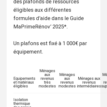
des plafonds de ressources
éligibles aux différentes
formules d’aide dans le Guide
MaPrimeRénov’ 2025*.
Un plafons est fixé à 1 000€ par
équipement.
Ménages
aux
Ménages
Mé
Equipements
revenus
aux
Ménages aux
et matériaux
très
revenus
revenus
r
éligibles
modestes
modestes
intermédiaires
sup
Isolation
thermique