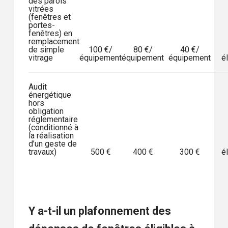
des parois
vitrées
(fenêtres et
portes-
fenêtres) en
remplacement
de simple
100 €/
80 €/
40 €/
vitrage
équipement
équipement
équipement
él
Audit
énergétique
hors
obligation
réglementaire
(conditionné à
la réalisation
d’un geste de
travaux)
500 €
400 €
300 €
él
Y a-t-il un plafonnement des