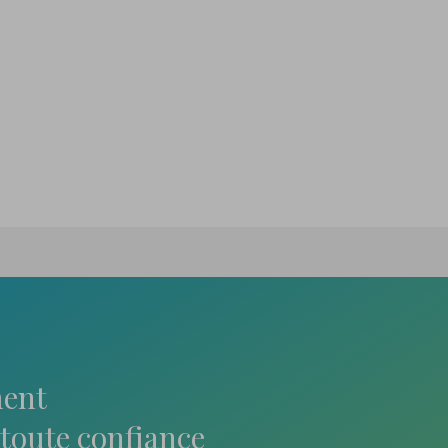
ent
toute confiance