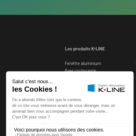
Les produits K•LINE
Fenêtre aluminium
Baie coulissante
Baie à galandage
Porte d'entrée
Porte fenêtre
Ouverture porte a distance