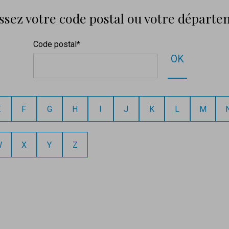
issez votre code postal ou votre départ
Code postal*
OK
E
F
G
H
I
J
K
L
M
W
X
Y
Z