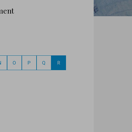
ement
N
O
P
Q
R