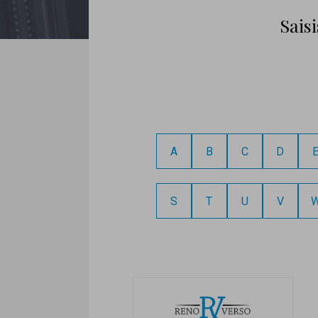
Sais
A
B
C
D
S
T
U
V