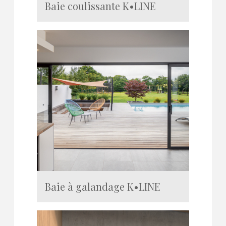
Baie coulissante K•LINE
Baie à galandage K•LINE