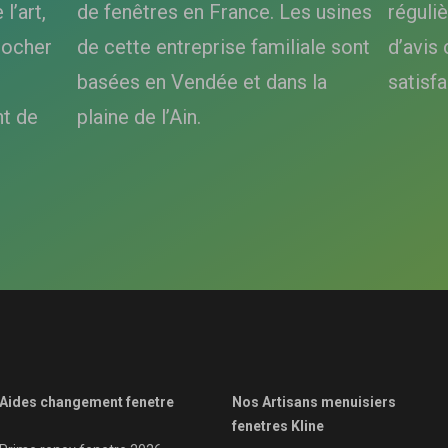
l’art,
de fenêtres en France. Les usines
réguli
rocher
de cette entreprise familiale sont
d’avis 
basées en Vendée et dans la
satisfa
t de
plaine de l’Ain.
Aides changement fenetre
Nos Artisans menuisiers
fenetres Kline