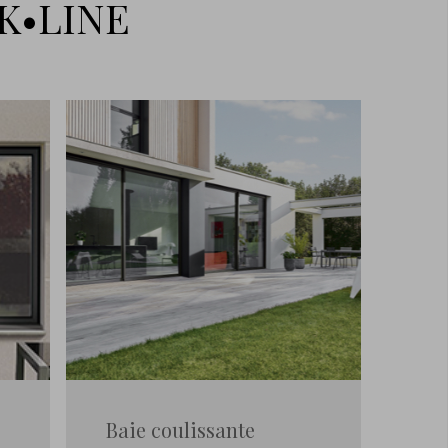
 K•LINE
Baie coulissante