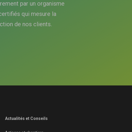
èrement par un organisme
certifiés qui mesure la
ction de nos clients.
Actualités et Conseils