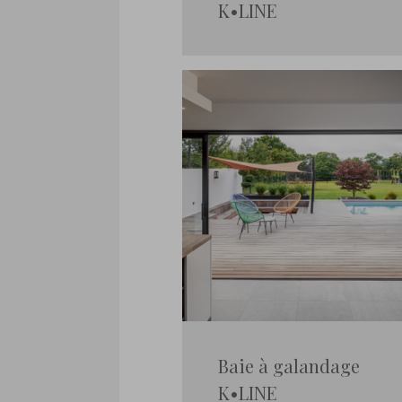
K•LINE
Baie à galandage
K•LINE