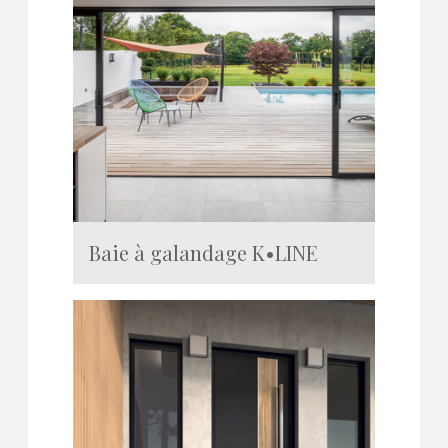
Baie à galandage K•LINE