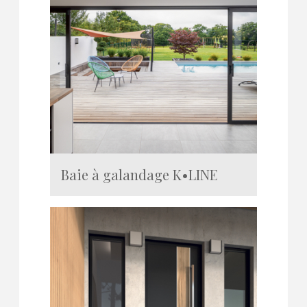
Baie à galandage K•LINE