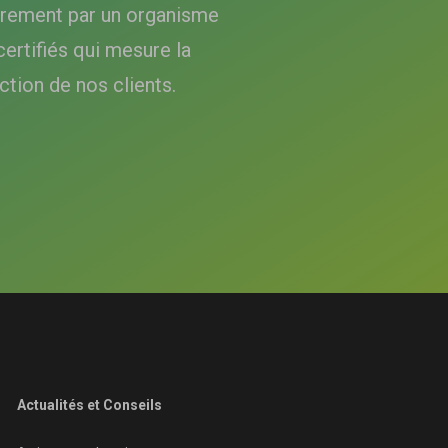
èrement par un organisme
certifiés qui mesure la
ction de nos clients.
Actualités et Conseils