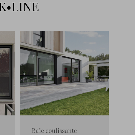
 K•LINE
Baie coulissante