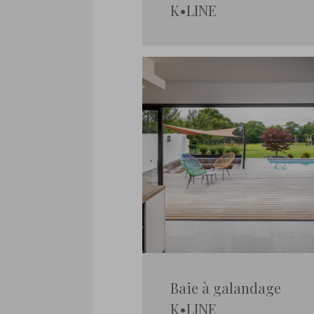
K•LINE
Baie à galandage
K•LINE