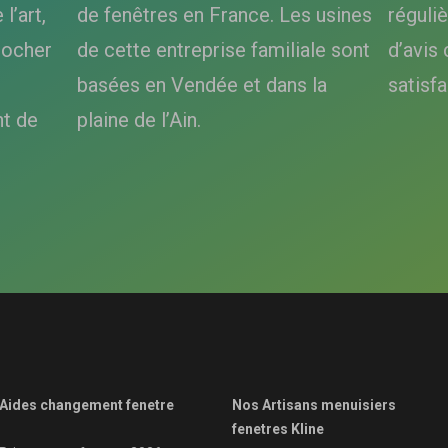
l’art,
de fenêtres en France. Les usines
réguli
rocher
de cette entreprise familiale sont
d’avis 
basées en Vendée et dans la
satisfa
t de
plaine de l’Ain.
Aides changement fenetre
Nos Artisans menuisiers
fenetres Kline