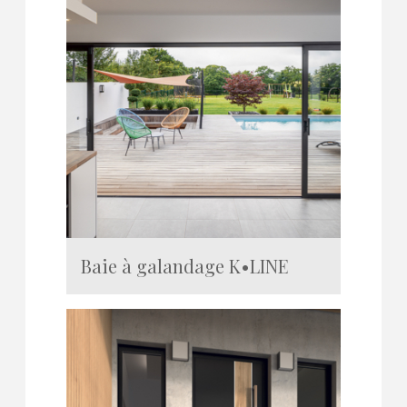
Baie à galandage K•LINE