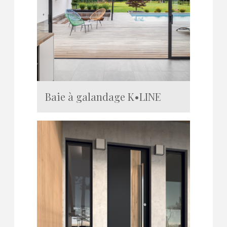
Baie à galandage K•LINE