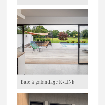
Baie à galandage K•LINE