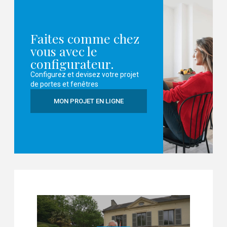
Faites comme chez
vous avec le
configurateur.
Configurez et devisez votre projet
de portes et fenêtres
MON PROJET EN LIGNE