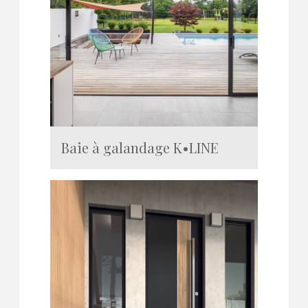
Baie à galandage K•LINE