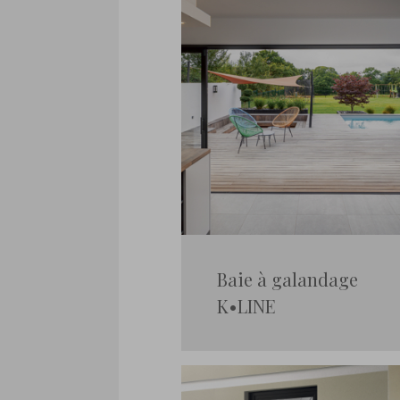
Baie à galandage
K•LINE