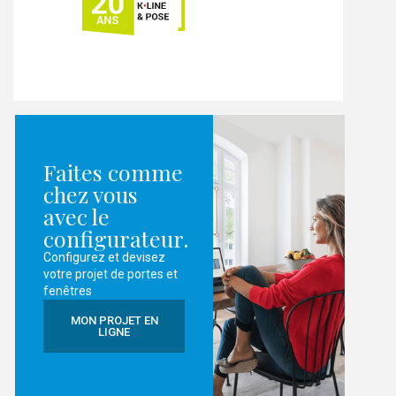
Faites comme
chez vous
avec le
configurateur.
Configurez et devisez
votre projet de portes et
fenêtres
MON PROJET EN
LIGNE