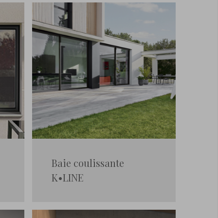
Baie coulissante
K•LINE